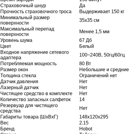
Страховочный шнур
Да
Прочность страховочного троса
Выдерживает 150 кг
Минимальный размер
35х35 см
поверхности
Максимальный перепад
Менее 1,5 мм
поверхности
Уровень шума
67 Дб
Цвет
Белый
Входное напряжение сетевого
100~240В, 50гц/60гц
адаптера
Потребляемая мощность
80 Вт
Размер окон
Небольшие и средние
Толщина стекла
Ограничений нет
Датчик давления
Нет
Лазерный датчик
Нет
Чистящее средство в комплекте
Нет
Количество запасных салфеток
14
Резервуар для чистящего
Нет
средства
Габариты товара (ШxВxГ)
148x120x295
Вес
2.15
Бренд
Hobot