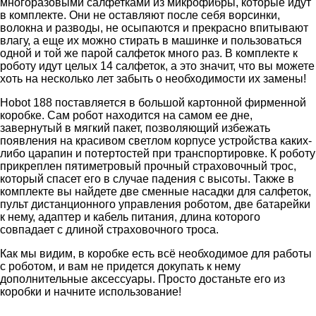
многоразовыми салфетками из микрофибры, которые идут
в комплекте. Они не оставляют после себя ворсинки,
волокна и разводы, не осыпаются и прекрасно впитывают
влагу, а еще их можно стирать в машинке и пользоваться
одной и той же парой салфеток много раз. В комплекте к
роботу идут целых 14 салфеток, а это значит, что вы можете
хоть на несколько лет забыть о необходимости их замены!
Hobot 188 поставляется в большой картонной фирменной
коробке. Сам робот находится на самом ее дне,
завернутый в мягкий пакет, позволяющий избежать
появления на красивом светлом корпусе устройства каких-
либо царапин и потертостей при транспортировке. К роботу
прикреплен пятиметровый прочный страховочный трос,
который спасет его в случае падения с высоты. Также в
комплекте вы найдете две сменные насадки для салфеток,
пульт дистанционного управления роботом, две батарейки
к нему, адаптер и кабель питания, длина которого
совпадает с длиной страховочного троса.
Как мы видим, в коробке есть всё необходимое для работы
с роботом, и вам не придется докупать к нему
дополнительные аксессуары. Просто достаньте его из
коробки и начните использование!