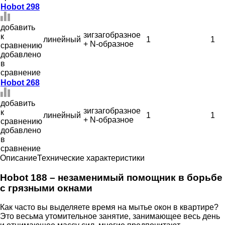
Hobot 298
добавить
зигзагобразное
к
линейный
1
1
+ N-образное
сравнению
добавлено
в
сравнение
Hobot 268
добавить
зигзагобразное
к
линейный
1
1
+ N-образное
сравнению
добавлено
в
сравнение
Описание
Технические характеристики
Hobot 188 – незаменимый помощник в борьбе
с грязными окнами
Как часто вы выделяете время на мытье окон в квартире?
Это весьма утомительное занятие, занимающее весь день