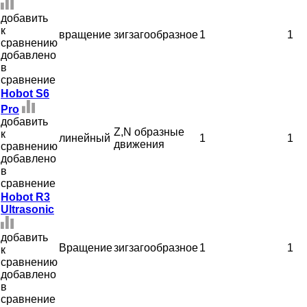
добавить
к
вращение
зигзагообразное
1
1
сравнению
добавлено
в
сравнение
Hobot S6
Pro
добавить
Z,N образные
к
линейный
1
1
движения
сравнению
добавлено
в
сравнение
Hobot R3
Ultrasonic
добавить
Вращение
зигзагообразное
1
1
к
сравнению
добавлено
в
сравнение