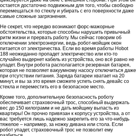
остается достаточно подвижным для того, чтобы свободно
перемещаться по стеклу и убирать с его поверхности даже
самые сложные загрязнения.
Не секрет, что нередко возникают форс-мажорные
обстоятельства, которые способны нарушить привычный
ритм жизни и прервать работу. Мы сейчас говорим об
отключении электроэнергии, ведь робот-мойщик окон
питается от электричества. Если во время работы Hobot
188 неожиданно пропадет электричество или кто-то
случайно выдернет кабель из устройства, оно всё равно не
упадет. Внутри робота располагается резервная батарея,
которая не позволяет вакуумному насосу отключиться даже
при отсутствии питания. Заряда батареи хватает на 20
минут, и вы за это время сможете успеть снять девайс со
стекла и переместить его в безопасное место.
Кроме того, дополнительную безопасность роботу
обеспечивает страховочный трос, способный выдержать
вес до 150 килограмм и не дать мойщику выпасть из
квартиры! Он прочно привязан к корпусу устройства, а от
вас требуется лишь надежно закрепить его за что-нибудь
тяжелое – например, за ножку дивана или стола. Если
робот упадет, страховочный трос не позволит ему
разбиться.