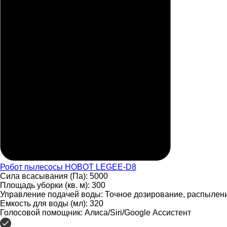
Робот пылесосы
HOBOT LEGEE-D8
Сила всасывания (Па):
5000
Площадь уборки (кв. м):
300
Управление подачей воды:
Точное дозирование, распылен
Емкость для воды (мл):
320
Голосовой помощник:
Алиса/Siri/Google Ассистент