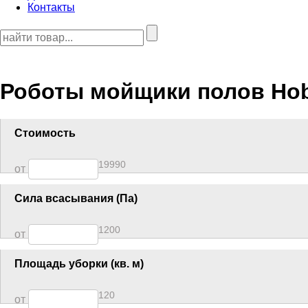
Контакты
Роботы мойщики полов Ho
Стоимость
19990
от
Сила всасывания (Па)
1200
от
Площадь уборки (кв. м)
120
от