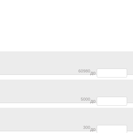
60980
до
5000
до
300
до