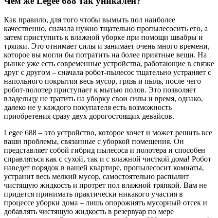
Чем же Legee 688 так уникален?
Как правило, для того чтобы вымыть пол наиболее
качественно, сначала нужно тщательно пропылесосить его, а
затем приступить к влажной уборке при помощи швабры и
тряпки. Это отнимает силы и занимает очень много времени,
которое вы могли бы потратить на более приятные вещи. На
рынке уже есть современные устройства, работающие в связке
друг с другом – сначала робот-пылесос тщательно устраняет с
напольного покрытия весь мусор, грязь и пыль, после чего
робот-полотер приступает к мытью полов. Это позволяет
владельцу не тратить на уборку свои силы и время, однако,
далеко не у каждого покупателя есть возможность
приобретения сразу двух дорогостоящих девайсов.
Legee 688 – это устройство, которое хочет и может решить все
ваши проблемы, связанные с уборкой помещения. Он
представляет собой гибрид пылесоса и полотера и способен
справляться как с сухой, так и с влажной чисткой дома! Робот
наведет порядок в вашей квартире, пропылесосит комнаты,
устранит весь мелкий мусор, самостоятельно распылит
чистящую жидкость и протрет пол влажной тряпкой. Вам не
придется принимать практически никакого участия в
процессе уборки дома – лишь опорожнять мусорный отсек и
добавлять чистящую жидкость в резервуар по мере