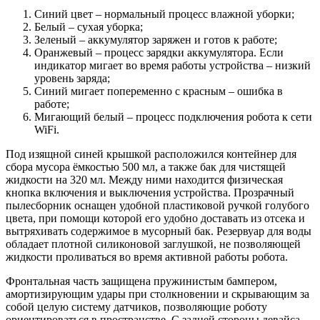
Синий цвет – нормальный процесс влажной уборки;
Белый – сухая уборка;
Зеленый – аккумулятор заряжен и готов к работе;
Оранжевый – процесс зарядки аккумулятора. Если
индикатор мигает во время работы устройства – низкий
уровень заряда;
Синий мигает попеременно с красным – ошибка в
работе;
Мигающий белый – процесс подключения робота к сети
WiFi.
Под изящной синей крышкой расположился контейнер для
сбора мусора ёмкостью 500 мл, а также бак для чистящей
жидкости на 320 мл. Между ними находится физическая
кнопка включения и выключения устройства. Прозрачный
пылесборник оснащен удобной пластиковой ручкой голубого
цвета, при помощи которой его удобно доставать из отсека и
вытряхивать содержимое в мусорный бак. Резервуар для воды
обладает плотной силиконовой заглушкой, не позволяющей
жидкости проливаться во время активной работы робота.
Фронтальная часть защищена пружинистым бампером,
амортизирующим удары при столкновении и скрывающим за
собой целую систему датчиков, позволяющие роботу
ориентироваться в пространстве. С задней стороны девайса