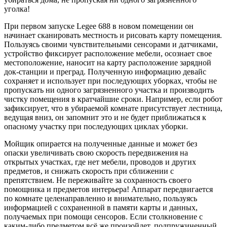
уголка!
При первом запуске Legee 688 в новом помещении он
начинает сканировать местность и рисовать карту помещения.
Пользуясь своими чувствительными сенсорами и датчиками,
устройство фиксирует расположение мебели, осознает свое
местоположение, наносит на карту расположение зарядной
док-станции и преград. Полученную информацию девайс
сохраняет и использует при последующих уборках, чтобы не
пропускать ни одного загрязненного участка и производить
чистку помещения в кратчайшие сроки. Например, если робот
зафиксирует, что в убираемой комнате присутствует лестница,
ведущая вниз, он запомнит это и не будет приближаться к
опасному участку при последующих циклах уборки.
Мойщик опирается на полученные данные и может без
опаски увеличивать свою скорость передвижения на
открытых участках, где нет мебели, проводов и других
предметов, и снижать скорость при сближении с
препятствием. Не переживайте за сохранность своего
помощника и предметов интерьера! Аппарат передвигается
по комнате целенаправленно и внимательно, пользуясь
информацией с сохраненной в памяти карты и данных,
получаемых при помощи сенсоров. Если столкновение с
каким-либо предметом всё же произойдет, подпружиненный