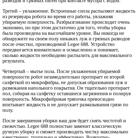
разводов и грязных пятен при контакте мусора с водой.
Третий – увлажнение. Встроенные сопла распыляют жидкость
из резервуара робота во время его работы, увлажняя
убираемую поверхность. Разбрызгивание происходит очень
экономно, но при этом достаточно для того, чтобы уборка
была произведена на высочайшем уровне. Вы никогда не
обнаружите на своем полу никаких луж и грязных разводов
после очистки, производимой Legee 688. Устройство
передвигается внимательно и осмысленно и понимает,
сколько жидкости необходимо распылить для максимального
результата.
Четвертый – мытье пола. После увлажнения убираемой
поверхности робот незамедлительно протирает ее второй
салфеткой из микрофибры, не допуская образования луж и
размокания напольного покрытия. Он тщательно протирает
пол, собирая на салфетку оставшиеся загрязнения и полируя
поверхность. Микрофибровая тряпочка превосходно
впитывает жидкость и не допускает размазывания грязи по
полу.
После завершения уборки ваш дом будет сиять чистотой и
свежестью. Legee 688 полностью заменит классическую
ручную уборку и сможет производить чистку максимально
качественно, тщательно и эффективно. Возвратно-