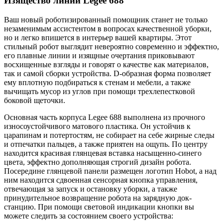
Изящество линий Legee 688
Ваш новый роботизированный помощник станет не только
незаменимым ассистентом в вопросах качественной уборки,
но и легко впишется в интерьер вашей квартиры. Этот
стильный робот выглядит невероятно современно и эффектно,
его плавные линии и изящные очертания приковывают
восхищенные взгляды и говорят о качестве как материалов,
так и самой сборки устройства. D-образная форма позволяет
ему вплотную подбираться к стенам и мебели, а также
вычищать мусор из углов при помощи трехлепестковой
боковой щеточки.
Основная часть корпуса Legee 688 выполнена из прочного
износоустойчивого матового пластика. Он устойчив к
царапинам и потертостям, не собирает на себе жирные следы
и отпечатки пальцев, а также приятен на ощупь. По центру
находится красивая глянцевая вставка насыщенно-синего
цвета, эффектно дополняющая строгий дизайн робота.
Посередине глянцевой панели размещен логотип Hobot, а над
ним находится сдвоенная сенсорная кнопка управления,
отвечающая за запуск и остановку уборки, а также
принудительное возвращение робота на зарядную док-
станцию. При помощи световой индикации кнопки вы
можете следить за состоянием своего устройства: