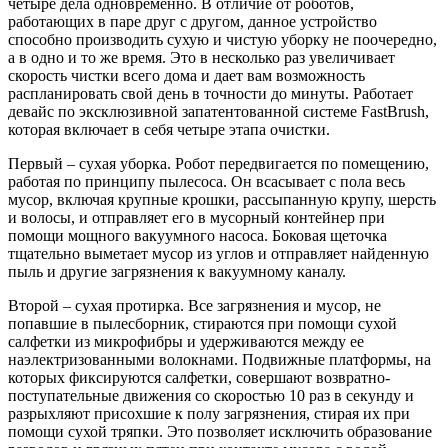
четыре дела одновременно. В отличие от роботов,
работающих в паре друг с другом, данное устройство
способно производить сухую и чистую уборку не поочередно,
а в одно и то же время. Это в несколько раз увеличивает
скорость чистки всего дома и дает вам возможность
распланировать свой день в точности до минуты. Работает
девайс по эксклюзивной запатентованной системе FastBrush,
которая включает в себя четыре этапа очистки.
Первый – сухая уборка. Робот передвигается по помещению,
работая по принципу пылесоса. Он всасывает с пола весь
мусор, включая крупные крошки, рассыпанную крупу, шерсть
и волосы, и отправляет его в мусорный контейнер при
помощи мощного вакуумного насоса. Боковая щеточка
тщательно выметает мусор из углов и отправляет найденную
пыль и другие загрязнения к вакуумному каналу.
Второй – сухая протирка. Все загрязнения и мусор, не
попавшие в пылесборник, стираются при помощи сухой
салфетки из микрофибры и удерживаются между ее
наэлектризованными волокнами. Подвижные платформы, на
которых фиксируются салфетки, совершают возвратно-
поступательные движения со скоростью 10 раз в секунду и
разрыхляют присохшие к полу загрязнения, стирая их при
помощи сухой тряпки. Это позволяет исключить образование