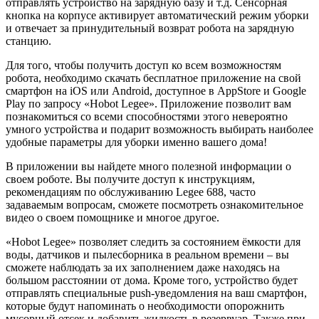
отправлять устройство на зарядную базу и т.д. Сенсорная
кнопка на корпусе активирует автоматический режим уборки
и отвечает за принудительный возврат робота на зарядную
станцию.
Для того, чтобы получить доступ ко всем возможностям
робота, необходимо скачать бесплатное приложение на свой
смартфон на iOS или Android, доступное в AppStore и Google
Play по запросу «Hobot Legee». Приложение позволит вам
познакомиться со всеми способностями этого невероятно
умного устройства и подарит возможность выбирать наиболее
удобные параметры для уборки именно вашего дома!
В приложении вы найдете много полезной информации о
своем роботе. Вы получите доступ к инструкциям,
рекомендациям по обслуживанию Legee 688, часто
задаваемым вопросам, сможете посмотреть ознакомительное
видео о своем помощнике и многое другое.
«Hobot Legee» позволяет следить за состоянием ёмкости для
воды, датчиков и пылесборника в реальном времени – вы
сможете наблюдать за их заполнением даже находясь на
большом расстоянии от дома. Кроме того, устройство будет
отправлять специальные push-уведомления на ваш смартфон,
которые будут напоминать о необходимости опорожнить
мусорный отсек и добавить жидкость в резервуар. Также при