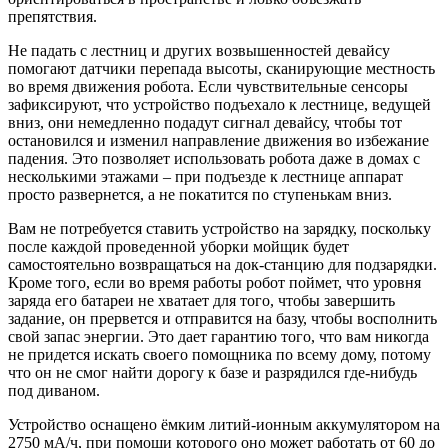
препятствия.
Не падать с лестниц и других возвышенностей девайсу
помогают датчики перепада высоты, сканирующие местность
во время движения робота. Если чувствительные сенсоры
зафиксируют, что устройство подъехало к лестнице, ведущей
вниз, они немедленно подадут сигнал девайсу, чтобы тот
остановился и изменил направление движения во избежание
падения. Это позволяет использовать робота даже в домах с
несколькими этажами – при подъезде к лестнице аппарат
просто развернется, а не покатится по ступенькам вниз.
Вам не потребуется ставить устройство на зарядку, поскольку
после каждой проведенной уборки мойщик будет
самостоятельно возвращаться на док-станцию для подзарядки.
Кроме того, если во время работы робот поймет, что уровня
заряда его батареи не хватает для того, чтобы завершить
задание, он прервется и отправится на базу, чтобы восполнить
свой запас энергии. Это дает гарантию того, что вам никогда
не придется искать своего помощника по всему дому, потому
что он не смог найти дорогу к базе и разрядился где-нибудь
под диваном.
Устройство оснащено ёмким литий-ионным аккумулятором на
2750 мА/ч, при помощи которого оно может работать от 60 до