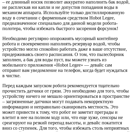
– ее длинный носик позволит аккуратно наполнить бак водой,
не расплескав ни капли и не допустив попадания воды в
механизм аппарата. Используйте только дистиллированную
воду в сочетании с фирменным средством Hobot Legee,
предназначенное специально для данной модели робота-
полотера, чтобы избежать быстрого засорения форсунок!
Необходимо регулярно опорожнять мусорный контейнер
робота и своевременно наполнять резервуар водой, чтобы
устройство могло спокойно работать даже в ваше отсутствие,
придерживаясь своего расписания. О том, что пылесборник
заполнен, а бак для воды пуст, вы можете узнать из
мобильного приложения «Hobot Legee» — девайс сам
отправит вам уведомление на телефон, когда будет нуждаться
в чистке.
Перед каждым запуском робота рекомендуется тщательно
прочистить датчики от грязи. Это необходимо для того, чтобы
устройству ничего не мешало ориентироваться в пространстве
– загрязненные датчики могут подавать некорректную
информацию и неправильно сканировать местность. Это
может привести к тому, что робот не заметит преграды и
влетит в нее на полном ходу или, что еще хуже, сенсоры не
среагируют на резкий перепад высоты, и девайс покатится
вниз со ступенек. Для того, чтобы избежать столь неприятных