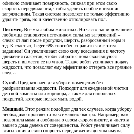
обильно смачивает поверхность, снижая при этом свою
скорость передвижения, чтобы уделить особое внимание
загрязнениям. Такая система позволяет не только эффективно
удалить грязь, но и качественно отполировать пол.
Питомец.
Все мы любим животных. Но часто наши домашние
любимцы становятся источником сильных загрязнений –
следы от лап после прогулки, шерсть, разбросанный корм и
т.д. К счастью, Legee 688 способен справиться и с этим
заданием! Он увеличивает свою силу всасывания и частоту
движения салфеток, чтобы собрать с пола свалявшуюся
шерсть и вымести ее из углов. Также робот усиливает подачу
жидкости, что позволяет ему эффективно оттереть все грязные
следы.
Сухой.
Предназначен для уборки помещения без
разбрызгивания жидкости. Подходит для ежедневной чистки
детской комнаты или коридора, а также для напольных
покрытий, которые нельзя мыть водой.
Мощный.
Этот режим подойдет для тех случаев, когда уборку
необходимо произвести максимально быстро. Например, вам
позвонила мама и сообщила о своем скором визите, а чистота
вашего дома далека от совершенства. Робот увеличивает силу
всасывания и свою скорость передвижения до максимума,