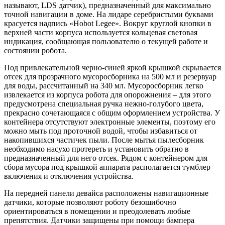
называют, LDS датчик), предназначенный для максимально
точной навигации в доме. На лидаре серебристыми буквами
красуется надпись «Hobot Legee». Вокруг круглой кнопки в
верхней части корпуса используется кольцевая световая
индикация, сообщающая пользователю о текущей работе и
состоянии робота.
Под привлекательной черно-синей яркой крышкой скрывается
отсек для прозрачного мусоросборника на 500 мл и резервуар
для воды, рассчитанный на 340 мл. Мусоросборник легко
извлекается из корпуса робота для опорожнения – для этого
предусмотрена специальная ручка нежно-голубого цвета,
прекрасно сочетающаяся с общим оформлением устройства. У
контейнера отсутствуют электронные элементы, поэтому его
можно мыть под проточной водой, чтобы избавиться от
накопившихся частичек пыли. После мытья пылесборник
необходимо насухо протереть и установить обратно в
предназначенный для него отсек. Рядом с контейнером для
сбора мусора под крышкой аппарата располагается тумблер
включения и отключения устройства.
На передней панели девайса расположены навигационные
датчики, которые позволяют роботу безошибочно
ориентироваться в помещении и преодолевать любые
препятствия. Датчики защищены при помощи бампера