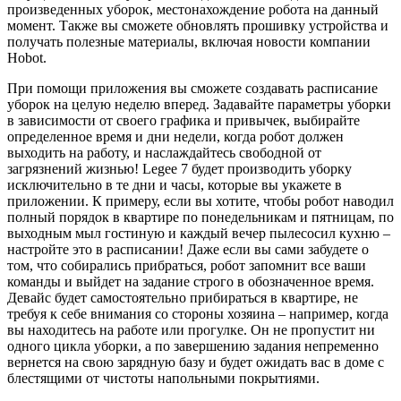
произведенных уборок, местонахождение робота на данный
момент. Также вы сможете обновлять прошивку устройства и
получать полезные материалы, включая новости компании
Hobot.
При помощи приложения вы сможете создавать расписание
уборок на целую неделю вперед. Задавайте параметры уборки
в зависимости от своего графика и привычек, выбирайте
определенное время и дни недели, когда робот должен
выходить на работу, и наслаждайтесь свободной от
загрязнений жизнью! Legee 7 будет производить уборку
исключительно в те дни и часы, которые вы укажете в
приложении. К примеру, если вы хотите, чтобы робот наводил
полный порядок в квартире по понедельникам и пятницам, по
выходным мыл гостиную и каждый вечер пылесосил кухню –
настройте это в расписании! Даже если вы сами забудете о
том, что собирались прибраться, робот запомнит все ваши
команды и выйдет на задание строго в обозначенное время.
Девайс будет самостоятельно прибираться в квартире, не
требуя к себе внимания со стороны хозяина – например, когда
вы находитесь на работе или прогулке. Он не пропустит ни
одного цикла уборки, а по завершению задания непременно
вернется на свою зарядную базу и будет ожидать вас в доме с
блестящими от чистоты напольными покрытиями.