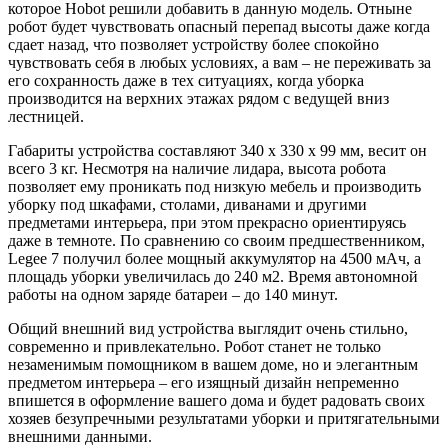
которое Hobot решили добавить в данную модель. Отныне
робот будет чувствовать опасный перепад высоты даже когда
сдает назад, что позволяет устройству более спокойно
чувствовать себя в любых условиях, а вам – не переживать за
его сохранность даже в тех ситуациях, когда уборка
производится на верхних этажах рядом с ведущей вниз
лестницей.
Габариты устройства составляют 340 x 330 x 99 мм, весит он
всего 3 кг. Несмотря на наличие лидара, высота робота
позволяет ему проникать под низкую мебель и производить
уборку под шкафами, столами, диванами и другими
предметами интерьера, при этом прекрасно ориентируясь
даже в темноте. По сравнению со своим предшественником,
Legee 7 получил более мощный аккумулятор на 4500 мАч, а
площадь уборки увеличилась до 240 м2. Время автономной
работы на одном заряде батареи – до 140 минут.
Общий внешний вид устройства выглядит очень стильно,
современно и привлекательно. Робот станет не только
незаменимым помощником в вашем доме, но и элегантным
предметом интерьера – его изящный дизайн непременно
впишется в оформление вашего дома и будет радовать своих
хозяев безупречными результатами уборки и притягательными
внешними данными.