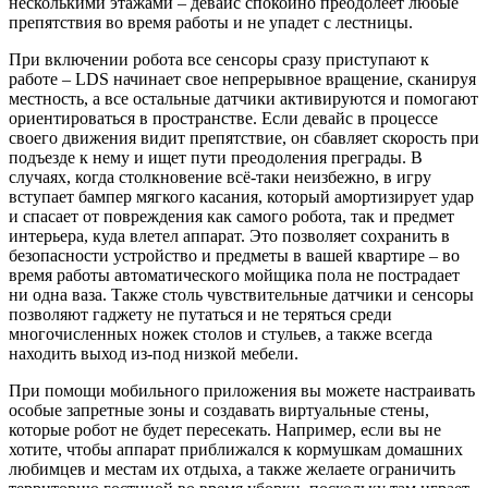
несколькими этажами – девайс спокойно преодолеет любые
препятствия во время работы и не упадет с лестницы.
При включении робота все сенсоры сразу приступают к
работе – LDS начинает свое непрерывное вращение, сканируя
местность, а все остальные датчики активируются и помогают
ориентироваться в пространстве. Если девайс в процессе
своего движения видит препятствие, он сбавляет скорость при
подъезде к нему и ищет пути преодоления преграды. В
случаях, когда столкновение всё-таки неизбежно, в игру
вступает бампер мягкого касания, который амортизирует удар
и спасает от повреждения как самого робота, так и предмет
интерьера, куда влетел аппарат. Это позволяет сохранить в
безопасности устройство и предметы в вашей квартире – во
время работы автоматического мойщика пола не пострадает
ни одна ваза. Также столь чувствительные датчики и сенсоры
позволяют гаджету не путаться и не теряться среди
многочисленных ножек столов и стульев, а также всегда
находить выход из-под низкой мебели.
При помощи мобильного приложения вы можете настраивать
особые запретные зоны и создавать виртуальные стены,
которые робот не будет пересекать. Например, если вы не
хотите, чтобы аппарат приближался к кормушкам домашних
любимцев и местам их отдыха, а также желаете ограничить