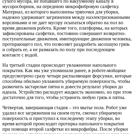
сухого мусора, не попавшего по вакуумному каналу в
мусоросборник, на переднюю микрофибровую салфетку.
Материал, из которого выполнены тряпочки для уборки,
надежно удерживает загрязнения между наэлектризованными
ворсинками и не дает мусору осыпаться обратно на пол во
время движения робота. Кроме того, платформы, на которых
зафиксированы салфетки, постоянно совершают возвратно-
поступательные движения, имитирующие движения человека,
протирающего пол, что позволяет раздробить засохшую грязь
и собрать ее, а не размазать по полу при последующем
контакте с водой.
На третьей стадии происходит увлажнение напольного
покрытия. Как мы уже упоминали ранее, в роботе-мойщике
предусмотрено сразу четыре распыляющие форсунки, которые
способны обильно увлажнить убираемую поверхность, чтобы
размочить застарелые пятна и довести результат уборки до
идеала. Устройство расходует жидкость экономно, но при этом
достаточно для того, чтобы устранить любую грязь и пятна.
Четвертая, завершающая стадия – это мытье пола. Робот уже
удалил все загрязнения на своем пути, смочил убираемую
поверхность и приступил к последнему этапу уборки, во
время которой происходит протирка напольного покрытия
при помощи второй салфетки из микрофибры. После уборки