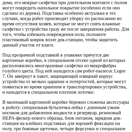
дома, его мокрые салфетки при длительном контакте с полом
могут повредить напольное покрытие (особенно если оно
сделано из дерева). Подставка особенно актуальна в тех
случаях, когда робот производит уборку по расписанию во
время отсутствия хозяев, которые не могут снять влажные
салфетки с устройства сразу же после завершения работы. Для
того, чтобы избежать повреждения пола, положите
пластиковый коврик возле док-станции, чтобы защитить
данный участок от влаги.
Под прозрачной подставкой в упаковке прячутся две
картонные коробки, в специальном отсеке одной из которых
расположились многоразовые салфетки из микрофибры
голубого цвета. Под ней находится сам робот-пылесос Legee
7. Он завернут в пакет, защищающий изящный корпус
устройства от мелких царапин и потертостей, которые могут
появиться во время хранения и транспортировки устройства,
и находится в специальном плотном лоточке.
В маленькой картонной коробке бережно сложены аксессуары
к роботу: специальная бутылочка-лейка с длинным узким
носиком для добавления жидкости в резервуар, резиновый
HEPA-фильтр нового образца, блок питания, зарядная док-
станция на клейких подставках для хорошей фиксации на
полу, три боковые щеточки, четыре форсунки и специальное