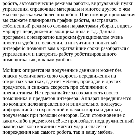
робота, автоматические режимы работы, виртуальный пульт
управления, справочные материалы и многое другое, о чем
мы еще расскажем более подробно. При помощи приложения
вы сможете планировать график работы, настраивать
собственный режим со своими параметрами уборки, видеть
маршрут передвижения мойщика пола и т.д. Данная
программа с невероятно широким функционалом очень
проста и удобна в освоении, а интуитивно понятный
интерфейс позволит вам в кратчайшие сроки разобраться с
управлением и настроить работу роботизированного
помощника так, как вам удобно.
Мойщик опирается на полученные данные и может без
опаски увеличивать свою скорость передвижения на
открытых участках, где нет мебели, проводов и других
предметов, и снижать скорость при сближении с
препятствием. Не переживайте за сохранность своего
помощника и предметов интерьера! Аппарат передвигается
по комнате целенаправленно и внимательно, пользуясь
информацией с сохраненной в памяти карты и данных,
получаемых при помощи сенсоров. Если столкновение с
каким-либо предметом всё же произойдет, подпружиненный
бампер мягкого касания смягчит удар и спасет от
повреждения как самого робота, так и вашу мебель.