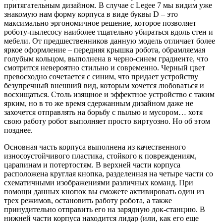
притягательным дизайном. В случае с Legee 7 мы видим уже
знакомую нам форму корпуса в виде буквы D – это
максимально эргономичное решение, которое позволяет
роботу-пылесосу наиболее тщательно убираться вдоль стен и
мебели. От предшественников данную модель отличает более
яркое оформление – передняя крышка робота, обрамляемая
голубым кольцом, выполнена в черно-синем градиенте, что
смотрится невероятно стильно и современно. Черный цвет
превосходно сочетается с синим, что придает устройству
безупречный внешний вид, которым хочется любоваться и
восхищаться. Столь изящное и эффектное устройство с таким
ярким, но в то же время сдержанным дизайном даже не
захочется отправлять на борьбу с пылью и мусором… хотя
свою работу робот выполняет просто виртуозно. Но об этом
позднее.
Основная часть корпуса выполнена из качественного
износоустойчивого пластика, стойкого к повреждениям,
царапинам и потертостям. В верхней части корпуса
расположена круглая кнопка, разделенная на четыре части со
схематичными изображениями различных команд. При
помощи данных кнопок вы сможете активировать один из
трех режимов, остановить работу робота, а также
принудительно отправить его на зарядную док-станцию. В
нижней части корпуса находится лидар (или, как его еще