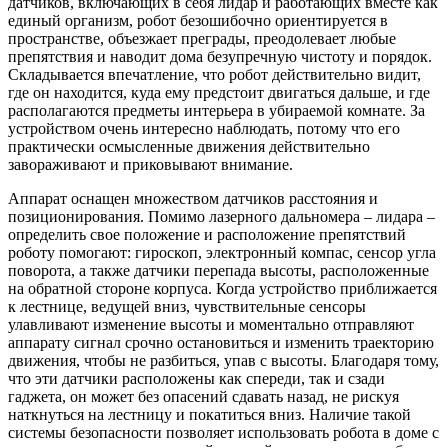
датчиков, включающих в себя лидар и работающих вместе как
единый организм, робот безошибочно ориентируется в
пространстве, объезжает преграды, преодолевает любые
препятствия и наводит дома безупречную чистоту и порядок.
Складывается впечатление, что робот действительно видит,
где он находится, куда ему предстоит двигаться дальше, и где
располагаются предметы интерьера в убираемой комнате. За
устройством очень интересно наблюдать, потому что его
практически осмысленные движения действительно
завораживают и приковывают внимание.
Аппарат оснащен множеством датчиков расстояния и
позиционирования. Помимо лазерного дальномера – лидара –
определить свое положение и расположение препятствий
роботу помогают: гироскоп, электронный компас, сенсор угла
поворота, а также датчики перепада высоты, расположенные
на обратной стороне корпуса. Когда устройство приближается
к лестнице, ведущей вниз, чувствительные сенсоры
улавливают изменение высоты и моментально отправляют
аппарату сигнал срочно остановиться и изменить траекторию
движения, чтобы не разбиться, упав с высоты. Благодаря тому,
что эти датчики расположены как спереди, так и сзади
гаджета, он может без опасений сдавать назад, не рискуя
наткнуться на лестницу и покатиться вниз. Наличие такой
системы безопасности позволяет использовать робота в доме с