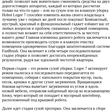
девайс позволит вам значительно сэкономить средства на двух
дорогостоящих аппаратах, каждый из которых рассчитан
только на что-то одно – или на сухую или на влажную уборку.
Hobot Legee 7 способен изменить жизнь своего владельца к
лучшему уже с первых же дней после покупки! Компактный,
шустрый, красивый и функциональный гаджет избавит вас от
любых вопросов и проблем, связанных с уборкой помещения,
и полностью возьмет на себя ответственность за чистоту
вашего дома! Главная изюминка данного робота заключается в
возможности производить сухую и влажную очистку
помещения одновременно благодаря запатентованной системе
FastBrush. Она включает в себя четыре последовательные
стадии уборки и позволяет достигать непревзойденных
результатов, радуя вас идеальной чистотой квартиры.
Первая стадия – это режим сухой уборки. Legee 7 активирует
режим пылесоса и последовательно передвигается по
помещению, собирая с напольного покрытия мусор, пыль,
песок, крошки и другие сухие загрязнения. Вращающаяся
боковая щеточка выметает загрязнения из углов и вдоль
низкой мебели, отправляя найденный мусор ко всасывающему
блоку, через который он попадает в мусорный контейнер,
расположенный под крышкой робота.
Далее идет стадия сухой протирки. Она заключается в сборе