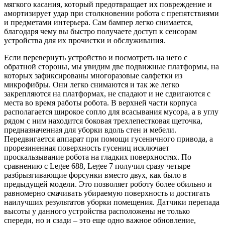
мягкого касания, который предотвращает их повреждение и
амортизирует удар при столкновении робота с препятствиями
и предметами интерьера. Сам бампер легко снимается,
благодаря чему вы быстро получаете доступ к сенсорам
устройства для их прочистки и обслуживания.
Если перевернуть устройство и посмотреть на него с
обратной стороны, мы увидим две подвижные платформы, на
которых зафиксированы многоразовые салфетки из
микрофибры. Они легко снимаются и так же легко
закрепляются на платформах, не спадают и не сдвигаются с
места во время работы робота. В верхней части корпуса
располагается широкое сопло для всасывания мусора, а в углу
рядом с ним находится боковая трехлепестковая щеточка,
предназначенная для уборки вдоль стен и мебели.
Передвигается аппарат при помощи гусеничного привода, а
прорезиненная поверхность гусениц исключает
проскальзывание робота на гладких поверхностях. По
сравнению с Legee 688, Legee 7 получил сразу четыре
разбрызгивающие форсунки вместо двух, как было в
предыдущей модели. Это позволяет роботу более обильно и
равномерно смачивать убираемую поверхность и достигать
наилучших результатов уборки помещения. Датчики перепада
высоты у данного устройства расположены не только
спереди, но и сзади – это еще одно важное обновление,