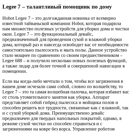
Legee 7 – талантливый помощник по дому
Hobot Legee 7 – это долгожданная новинка от всемирно
известной тайваньской компании Hobot, которая подарила
нам множество полезных устройств для уборки дома и чистки
окон. Legee 7 – это функциональный девайс,
предназначенный для проведения сухой и влажной уборки
дома, который раз и навсегда освободит вас от необходимости
самостоятельно пылесосить и мыть полы. Данное устройство
стало мощнее по сравнению со своим предшественником –
Legee 688 – и получило несколько новых полезных функций,
а также лидар для более точной и совершенной навигации в
помещении.
Если вы когда-либо мечтали о том, чтобы все загрязнения в
вашем доме исчезали сами собой, словно по волшебству, то
Legee 7 – это та самая волшебная палочка, которая избавит вас
от столь утомительного занятия как уборка. Аппарат
представляет собой гибрид пылесоса и мойщика полов и
способен решить все трудности, связанные как с влажной, так
и с сухой уборкой дома. Преимущественно девайс
предназначен для твердых напольных покрытий, однако, в
режиме сухой чистки он способен справиться и с
загрязнениями на ковре без ворса. Управление роботом